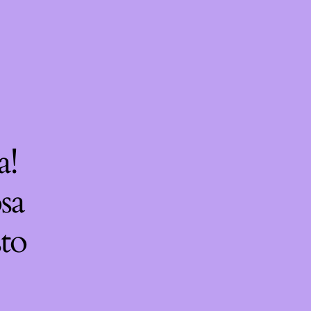
a!
sa
sto