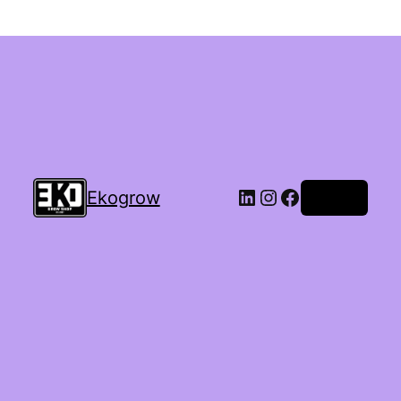
Ekogrow
Accedi