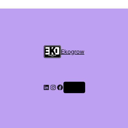
Ekogrow
Accedi