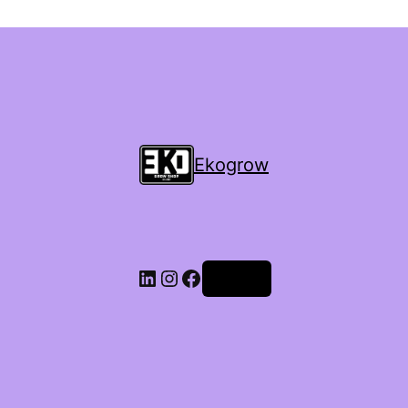
Ekogrow
Accedi