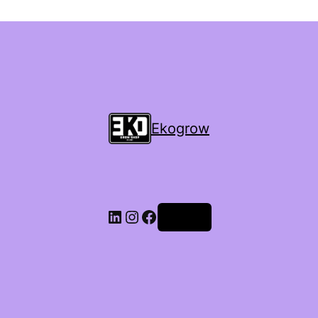
Ekogrow
Accedi