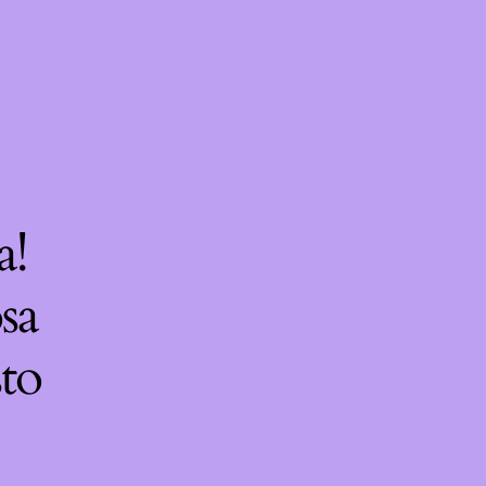
a!
sa
sto