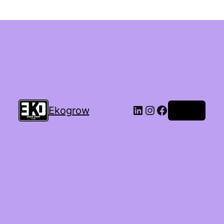
Ekogrow
Accedi