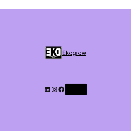
Ekogrow
Accedi