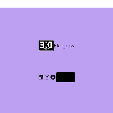
Ekogrow
Accedi