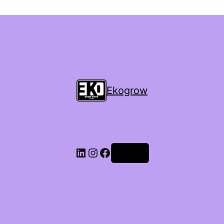
Ekogrow
Accedi