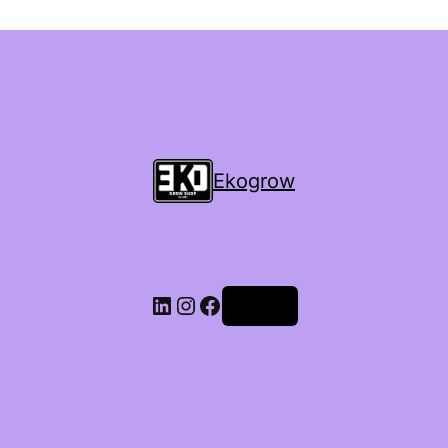
Ekogrow
Accedi