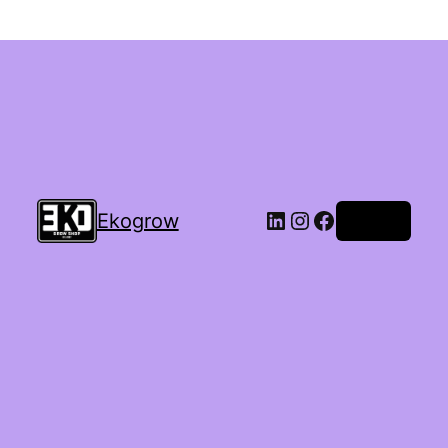
Ekogrow
Accedi