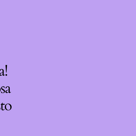
a!
sa
sto