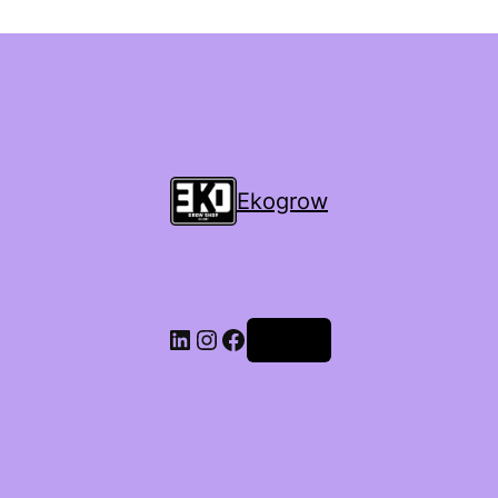
Ekogrow
Accedi