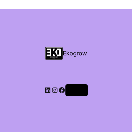
Ekogrow
Accedi