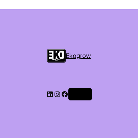
Ekogrow
Accedi