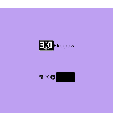
Ekogrow
Accedi