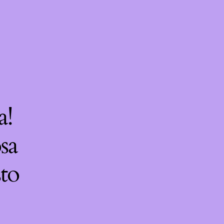
a!
sa
sto