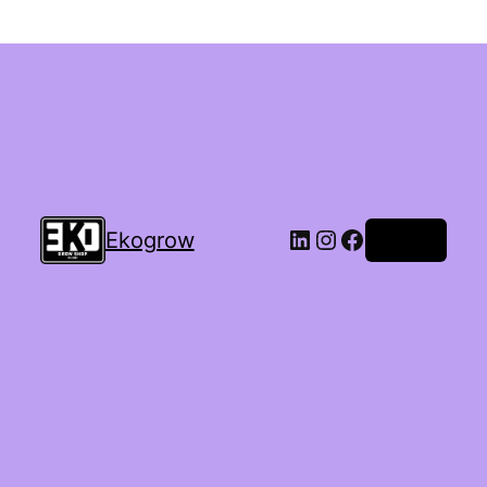
Ekogrow
Accedi