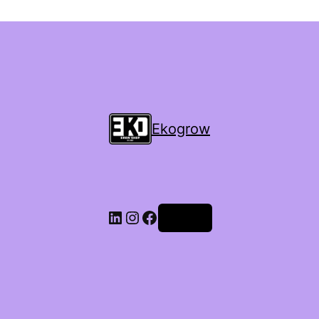
Ekogrow
Accedi