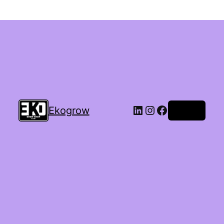
Ekogrow
Accedi