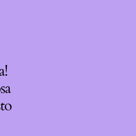
a!
sa
sto