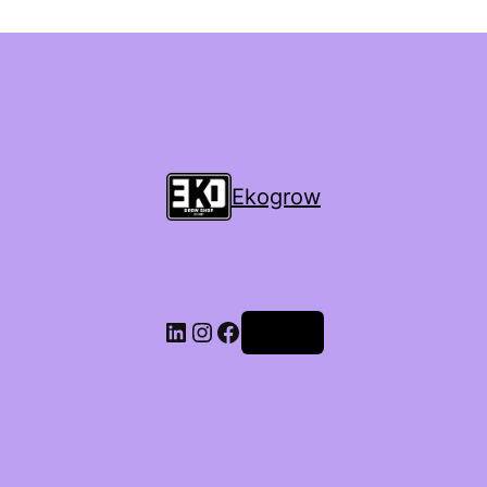
Ekogrow
Accedi