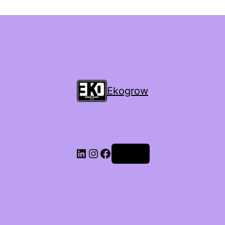
Ekogrow
Accedi