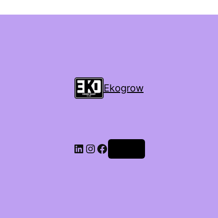
Ekogrow
Accedi