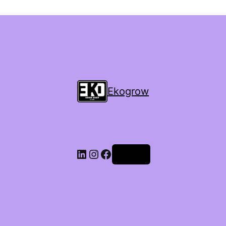
Ekogrow
Accedi