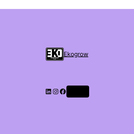
Ekogrow
Accedi