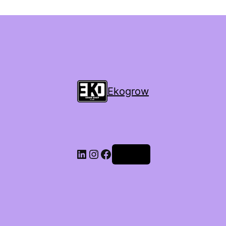
Ekogrow
Accedi