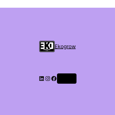
Ekogrow
Accedi