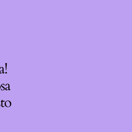
a!
sa
sto