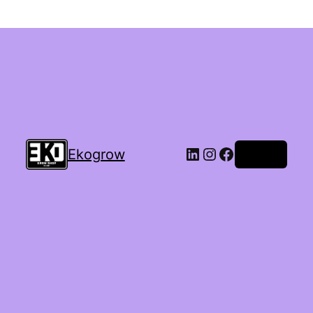
Ekogrow
Accedi