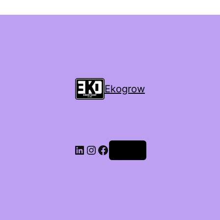
Ekogrow
Accedi