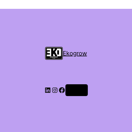
Ekogrow
Accedi