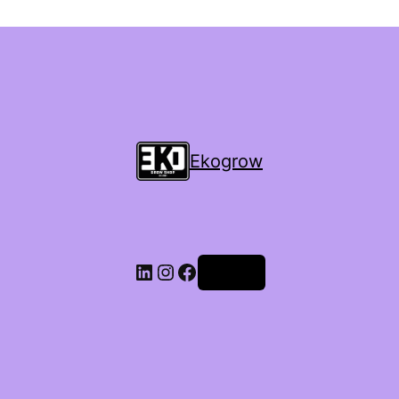
Ekogrow
Accedi