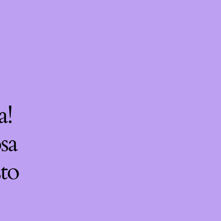
a!
sa
sto