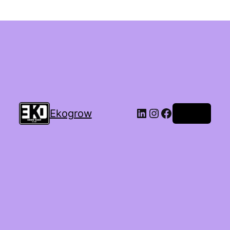
Ekogrow
Accedi