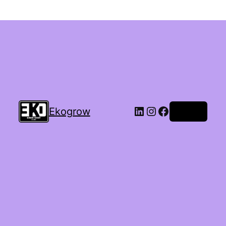
Ekogrow
Accedi