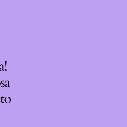
a!
sa
sto