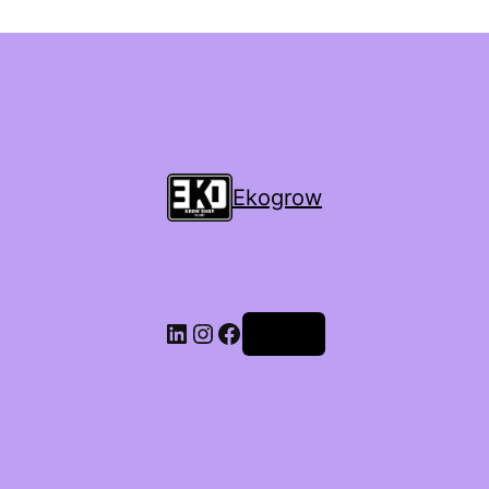
Ekogrow
Accedi