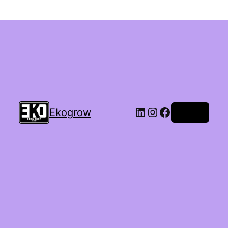
Ekogrow
Accedi