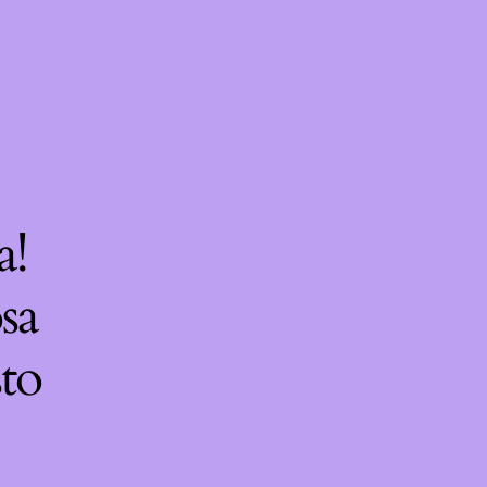
a!
sa
sto