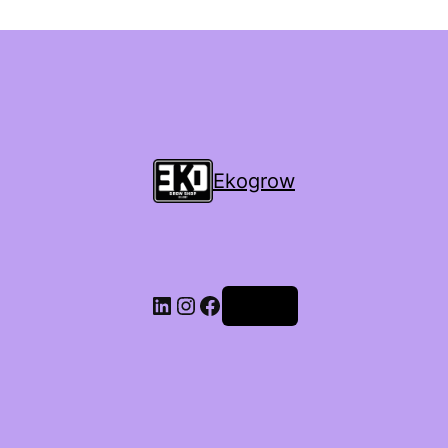
Ekogrow
Accedi