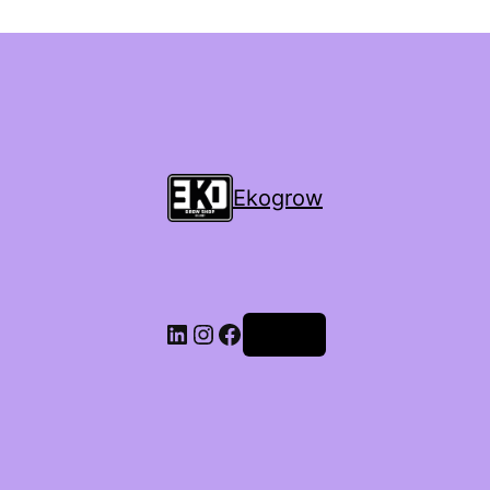
Ekogrow
Accedi