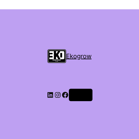
Ekogrow
Accedi