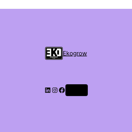
Ekogrow
Accedi