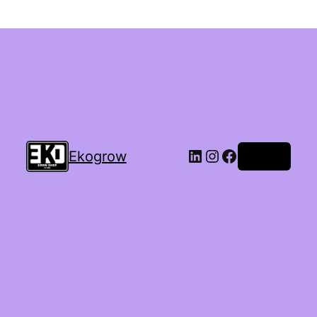
Ekogrow
Accedi