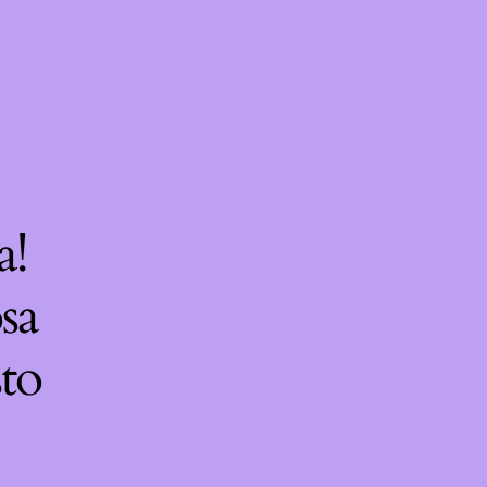
a!
sa
sto