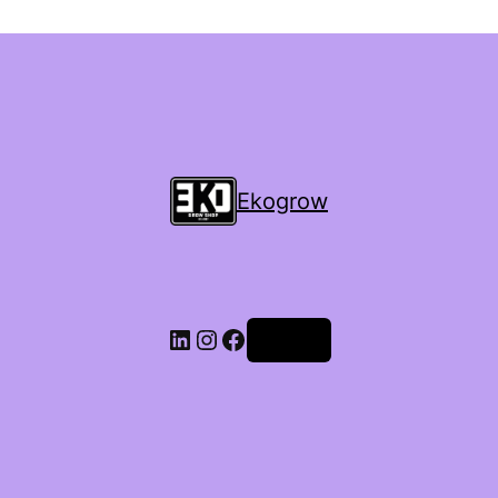
Ekogrow
Accedi