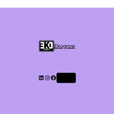
Ekogrow
Accedi