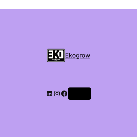
Ekogrow
Accedi