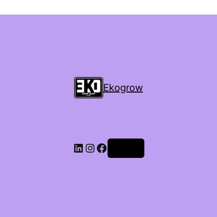
Ekogrow
Accedi