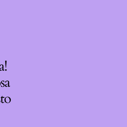
a!
sa
sto