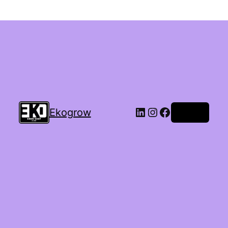
Ekogrow
Accedi