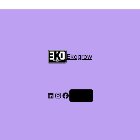
Ekogrow
Accedi