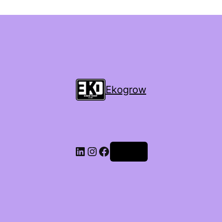
Ekogrow
Accedi