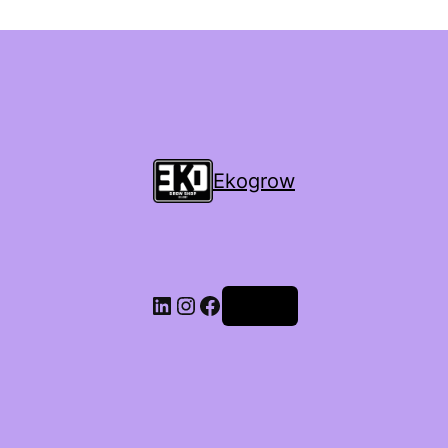
Ekogrow
Accedi