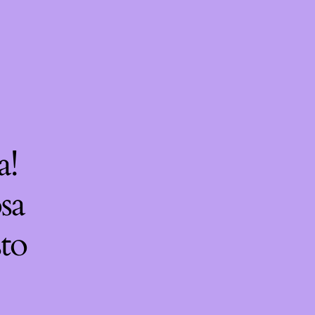
a!
sa
sto