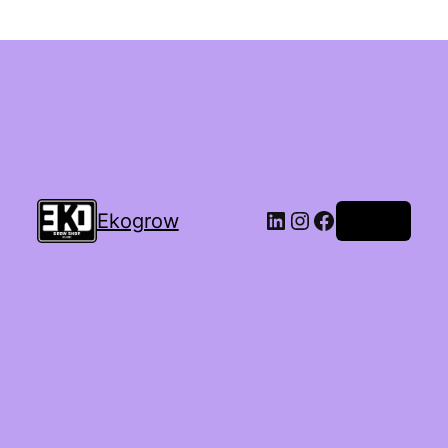
Ekogrow
Accedi