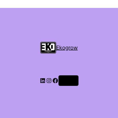
Ekogrow
Accedi