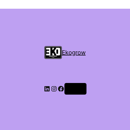
Ekogrow
Accedi