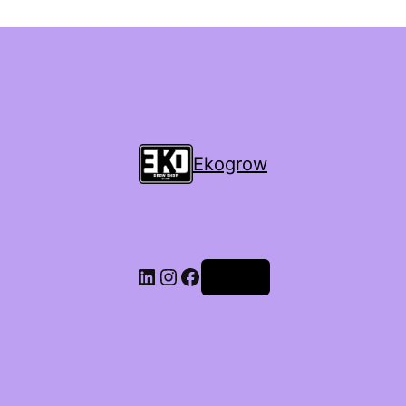
Ekogrow
Accedi