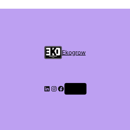
Ekogrow
Accedi